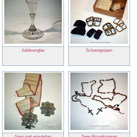
Jubileumglas
Schoengespen
Sjerp met epauletten
Twee Rozenkransen