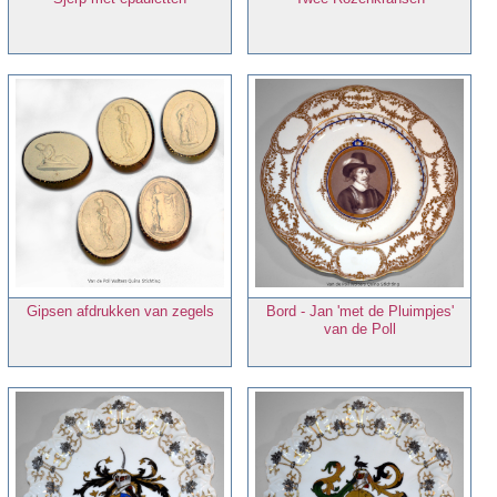
Gipsen afdrukken van zegels
Bord - Jan 'met de Pluimpjes'
van de Poll