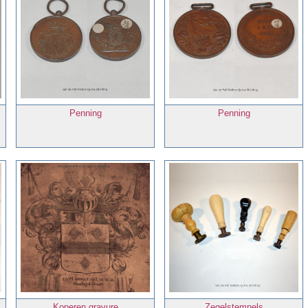
Penning
Penning
Koperen gravure
Zegelstempels