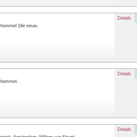
Details
hommel 18e eeuw.
Details
hommel.
Details
oprek, Amsterdam, Willem van Strant.