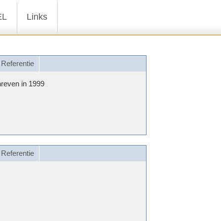
EL
Links
Referentie
hreven in 1999
Referentie