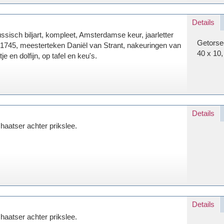
Details
ssisch biljart, kompleet, Amsterdamse keur, jaarletter
Getorsee
1745, meesterteken Daniël van Strant, nakeuringen van
40 x 10,
ltje en dolfijn, op tafel en keu's.
Details
haatser achter prikslee.
Details
haatser achter prikslee.