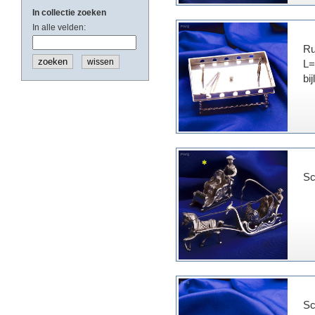
In collectie zoeken
In alle velden:
Ru
wissen
L=
bij
Sc
Sc