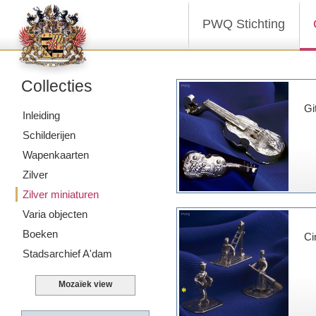
PWQ Stichting
Collecties
Gi
Inleiding
Schilderijen
Wapenkaarten
Zilver
Zilver miniaturen
Varia objecten
Boeken
Ci
Stadsarchief A'dam
Mozaïek view