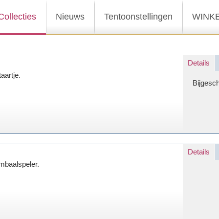
Collecties
Nieuws
Tentoonstellingen
WINK
Details
taartje.
Bijgesc
Details
mbaalspeler.