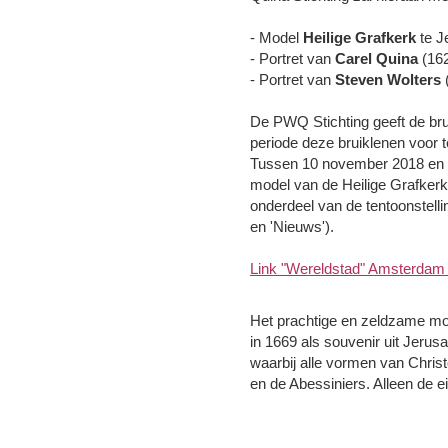
- Model
Heilige Grafkerk
te J
- Portret van
Carel Quina
(162
- Portret van
Steven Wolters
(
De PWQ Stichting geeft de br
periode deze bruiklenen voor te
Tussen 10 november 2018 en 26
model van de Heilige Grafkerk
onderdeel van de tentoonstelli
en 'Nieuws').
Link "Wereldstad" Amsterda
Het prachtige en zeldzame mod
in 1669 als souvenir uit Jeru
waarbij alle vormen van Chri
en de Abessiniers. Alleen de e