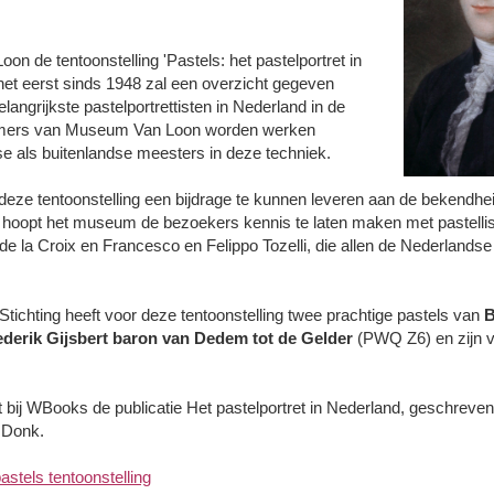
on de tentoonstelling 'Pastels: het pastelportret in
het eerst sinds 1948 zal een overzicht gegeven
angrijkste pastelportrettisten in Nederland in de
lkamers van Museum Van Loon worden werken
 als buitenlandse meesters in deze techniek.
ze tentoonstelling een bijdrage te kunnen leveren aan de bekendhei
 hoopt het museum de bezoekers kennis te laten maken met pastelliste
 de la Croix en Francesco en Felippo Tozelli, die allen de Nederlandse
tichting heeft voor deze tentoonstelling twee prachtige pastels van
B
ederik Gijsbert baron van Dedem tot de Gelder
(PWQ Z6) en zijn 
jnt bij WBooks de publicatie Het pastelportret in Nederland, geschrev
 Donk.
stels tentoonstelling