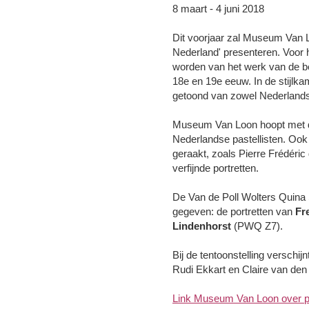
8 maart - 4 juni 2018
Dit voorjaar zal Museum Van Lo
Nederland' presenteren. Voor 
worden van het werk van de bel
18e en 19e eeuw. In de stij
getoond van zowel Nederlandse
Museum Van Loon hoopt met de
Nederlandse pastellisten. Ook
geraakt, zoals Pierre Frédéric
verfijnde portretten.
De Van de Poll Wolters Quina S
gegeven: de portretten van
Fr
Lindenhorst
(PWQ Z7).
Bij de tentoonstelling verschi
Rudi Ekkart en Claire van den
Link Museum Van Loon over pa