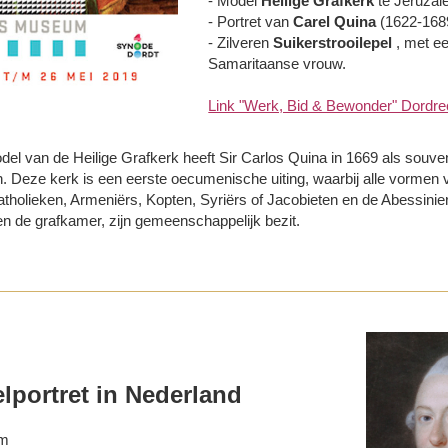
- Model
Heilige Grafkerk
te Jeruzal
- Portret van
Carel Quina
(1622-1689
- Zilveren
Suikerstrooilepel
, met ee
Samaritaanse vrouw.
Link "Werk, Bid & Bewonder" Dord
el van de Heilige Grafkerk heeft Sir Carlos Quina in 1669 als souve
n. Deze kerk is een eerste oecumenische uiting, waarbij alle vormen
olieken, Armeniërs, Kopten, Syriërs of Jacobieten en de Abessiniers.
en de grafkamer, zijn gemeenschappelijk bezit.
elportret in Nederland
am