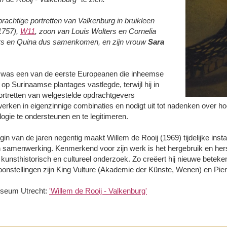
rachtige portretten van Valkenburg in bruikleen
1757),
W11
, zoon van Louis Wolters en Cornelia
ers en Quina dus samenkomen, en zijn vrouw
Sara
 was een van de eerste Europeanen die inheemse
p Surinaamse plantages vastlegde, terwijl hij in
portretten van welgestelde opdrachtgevers
 werken in eigenzinnige combinaties en nodigt uit tot nadenken over 
logie te ondersteunen en te legitimeren.
gin van de jaren negentig maakt Willem de Rooij (1969) tijdelijke instal
n samenwerking. Kenmerkend voor zijn werk is het hergebruik en he
unsthistorisch en cultureel onderzoek. Zo creëert hij nieuwe beteken
onstellingen zijn King Vulture (Akademie der Künste, Wenen) en Pierr
useum Utrecht:
'Willem de Rooij - Valkenburg'