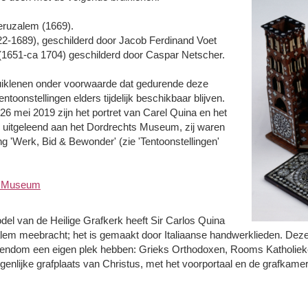
eruzalem (1669).
2-1689), geschilderd door Jacob Ferdinand Voet
1651-ca 1704) geschilderd door Caspar Netscher.
uiklenen onder voorwaarde dat gedurende deze
ntoonstellingen elders tijdelijk beschikbaar blijven.
 mei 2019 zijn het portret van Carel Quina en het
 uitgeleend aan het Dordrechts Museum, zij waren
ng 'Werk, Bid & Bewonder' (zie 'Tentoonstellingen'
m Museum
el van de Heilige Grafkerk heeft Sir Carlos Quina
salem meebracht; het is gemaakt door Italiaanse handwerklieden. Deze
stendom een eigen plek hebben: Grieks Orthodoxen, Rooms Katholieke
igenlijke grafplaats van Christus, met het voorportaal en de grafkamer