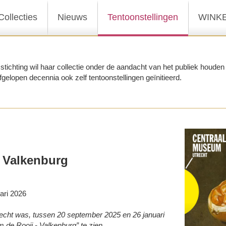
Collecties
Nieuws
Tentoonstellingen
WINK
tichting wil haar collectie onder de aandacht van het publiek houden d
fgelopen decennia ook zelf tentoonstellingen geïnitieerd.
- Valkenburg
ari 2026
echt was, tussen 20 september 2025 en 26 januari
m de Rooij - Valkenburg” te zien.