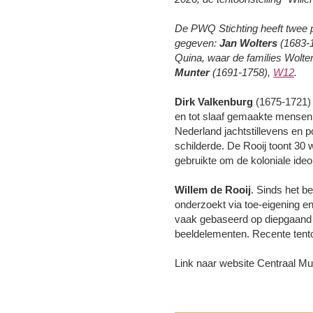
De PWQ Stichting heeft twee p
gegeven:
Jan Wolters
(1683-
Quina, waar de families Wolt
Munter
(1691-1758),
W12
.
Dirk Valkenburg
(1675-1721)
en tot slaaf gemaakte mensen o
Nederland jachtstillevens en 
schilderde. De Rooij toont 30
gebruikte om de koloniale ideo
Willem de Rooij
. Sinds het be
onderzoekt via toe-eigening e
vaak gebaseerd op diepgaand k
beeldelementen. Recente tento
Link naar website Centraal M