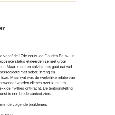
er
ond vanaf de 17de eeuw -de Gouden Eeuw- uit
ppelijke status etaleerden ze met grote
unst. Maar kunst en calvinisme; gaat dat wel
associeerd met sober, streng en
luxe. Maar wat was de werkelijke relatie van
& bewonder worden clichés over kunst en
ekkige mythes ontkracht. De tentoonstelling
kunst in een brede context zien.
met de volgende bruiklenen: